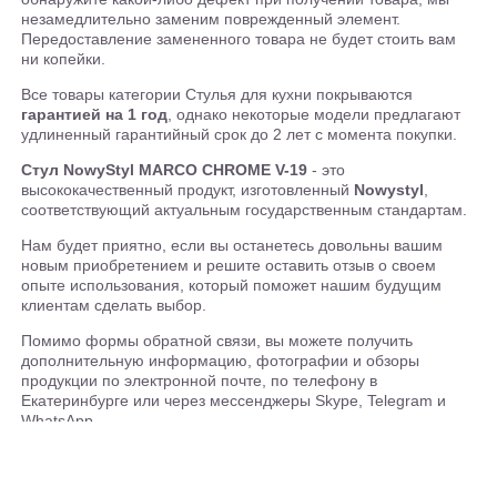
незамедлительно заменим поврежденный элемент.
Передоставление замененного товара не будет стоить вам
ни копейки.
Все товары категории Стулья для кухни покрываются
гарантией на 1 год
, однако некоторые модели предлагают
удлиненный гарантийный срок до 2 лет с момента покупки.
Стул NowyStyl MARCO CHROME V-19
- это
высококачественный продукт, изготовленный
Nowystyl
,
соответствующий актуальным государственным стандартам.
Нам будет приятно, если вы останетесь довольны вашим
новым приобретением и решите оставить отзыв о своем
опыте использования, который поможет нашим будущим
клиентам сделать выбор.
Помимо формы обратной связи, вы можете получить
дополнительную информацию, фотографии и обзоры
продукции по электронной почте, по телефону в
Екатеринбурге или через мессенджеры Skype, Telegram и
WhatsApp.
У нас в шоу-руме вы сможете лично сравнить разные Стулья
для кухни, после чего можно будет приобрести Стул NowyStyl
MARCO CHROME V-19, самостоятельно забрав его с нашего